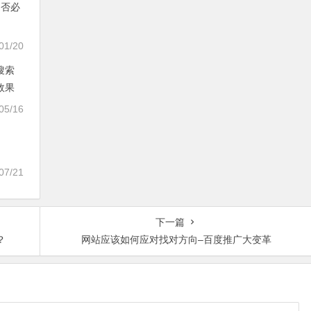
是否必
01/20
搜索
效果
05/16
07/21
下一篇
？
网站应该如何应对找对方向–百度推广大变革