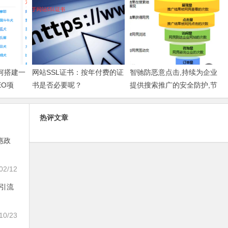
何搭建一
网站SSL证书：按年付费的证
智驰防恶意点击,持续为企业
EO项
书是否必要呢？
提供搜索推广的安全防护,节
约广告费增强效果
热评文章
惠政
02/12
从引流
10/23