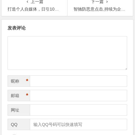
上一篇
下一篇
打造个人自媒体，日引1000+精准流量不是梦！
智驰防恶意点击,持续为企业提供搜索推广的安全防护,节约广告费增强效果
文
发表评论
章
导
航
*
昵称
*
邮箱
网址
QQ