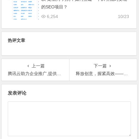
5,555
02/12
以“宠物狗”为例，如何搭建一个从引流到变现
的SEO项目？
6,254
10/23
热评文章
上一篇
下一篇
腾讯云助力企业推广,提供多种优惠政策,帮企业节约成本,提高效率
释放创意，握紧高效——用AI大模型赋能推广文案创作
文
发表评论
章
导
航