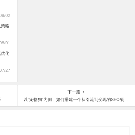
08/02
化策略
08/01
题优化
07/27
下一篇
巧
以“宠物狗”为例，如何搭建一个从引流到变现的SEO项目？