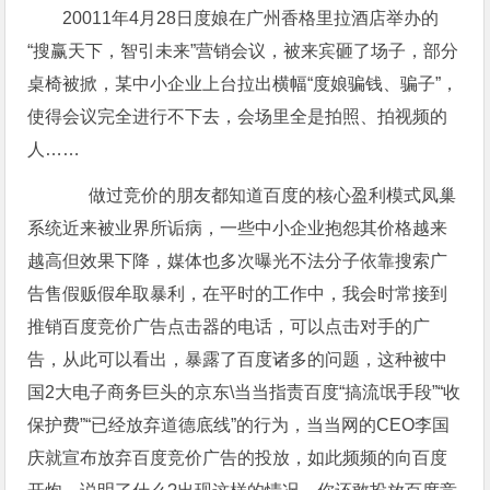
20011年4月28日度娘在广州香格里拉酒店举办的
“搜赢天下，智引未来”营销会议，被来宾砸了场子，部分
桌椅被掀，某中小企业上台拉出横幅“度娘骗钱、骗子”，
使得会议完全进行不下去，会场里全是拍照、拍视频的
人……
做过竞价的朋友都知道百度的核心盈利模式凤巢
系统近来被业界所诟病，一些中小企业抱怨其价格越来
越高但效果下降，媒体也多次曝光不法分子依靠搜索广
告售假贩假牟取暴利，在平时的工作中，我会时常接到
推销百度竞价广告点击器的电话，可以点击对手的广
告，从此可以看出，暴露了百度诸多的问题，这种被中
国2大电子商务巨头的京东\当当指责百度“搞流氓手段”“收
保护费”“已经放弃道德底线”的行为，当当网的CEO李国
庆就宣布放弃百度竞价广告的投放，如此频频的向百度