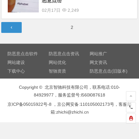
恶意点击
02月17日
2,249
文
第
2
章
页
导
航
防恶意点击软件
防恶意点击资讯
网站推广
网站建设
网站优化
网文资讯
下载中心
智驰资质
防恶意点击(旧版本)
Copyright © 北京智驰科技有限公司，联系电话:010-
84929977，服务监督号:l560l087618
京ICP备05015922号-8
，京公网安备:110105002173号，客服邮
箱:zhichi@zhichi.cn